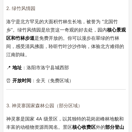
2. 绿竹风情园
洛宁是北方罕见的大面积竹林生长地，被誉为 “北国竹
乡”。绿竹风情园是欣赏这一奇观的好去处，园内
核心景观
区和竹林步道
是免费开放的。你可以漫步在翠绿的竹林
间，感受清风拂面，聆听竹叶沙沙作响，体验北方难得的
江南韵味。
📍
地址
：洛阳市洛宁县城西部
⏰
开放时间
：全天（免费区域）
3. 神灵寨国家森林公园（部分区域）
神灵寨是国家 4A 级景区，以其独特的花岗岩峰林地貌和
丰富的动植物资源而闻名。景区
核心收费区
外的
部分登山