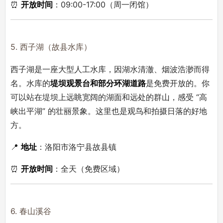
⏰
开放时间
：09:00-17:00（周一闭馆）
5. 西子湖（故县水库）
西子湖是一座大型人工水库，因湖水清澈、烟波浩渺而得
名。水库的
堤坝观景台和部分环湖道路
是免费开放的。你
可以站在堤坝上远眺宽阔的湖面和远处的群山，感受 “高
峡出平湖” 的壮丽景象。这里也是观鸟和拍摄日落的好地
方。
📍
地址
：洛阳市洛宁县故县镇
⏰
开放时间
：全天（免费区域）
6. 春山溪谷