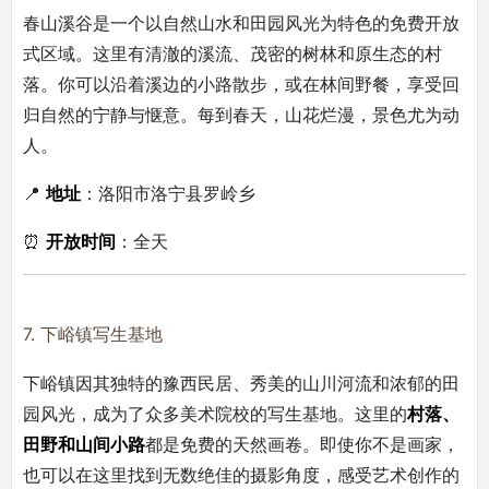
春山溪谷是一个以自然山水和田园风光为特色的免费开放
式区域。这里有清澈的溪流、茂密的树林和原生态的村
落。你可以沿着溪边的小路散步，或在林间野餐，享受回
归自然的宁静与惬意。每到春天，山花烂漫，景色尤为动
人。
📍
地址
：洛阳市洛宁县罗岭乡
⏰
开放时间
：全天
7. 下峪镇写生基地
下峪镇因其独特的豫西民居、秀美的山川河流和浓郁的田
园风光，成为了众多美术院校的写生基地。这里的
村落、
田野和山间小路
都是免费的天然画卷。即使你不是画家，
也可以在这里找到无数绝佳的摄影角度，感受艺术创作的