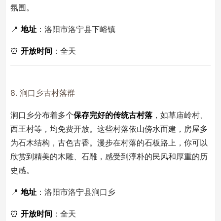
氛围。
📍
地址
：洛阳市洛宁县下峪镇
⏰
开放时间
：全天
8. 涧口乡古村落群
涧口乡分布着多个
保存完好的传统古村落
，如草庙岭村、
西王村等，均免费开放。这些村落依山傍水而建，房屋多
为石木结构，古色古香。漫步在村落的石板路上，你可以
欣赏到精美的木雕、石雕，感受到淳朴的民风和厚重的历
史感。
📍
地址
：洛阳市洛宁县涧口乡
⏰
开放时间
：全天