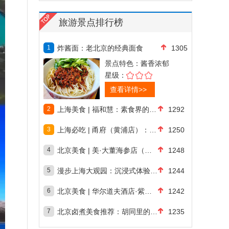
旅游景点排行榜
1
炸酱面：老北京的经典面食
1305
景点特色：
酱香浓郁
星级：
查看详情>>
2
上海美食 | 福和慧：素食界的翘楚，米其
1292
3
上海必吃 | 甬府（黄浦店）：米其林一星
1250
4
北京美食 | 美·大董海参店（南新仓店）
1248
5
漫步上海大观园：沉浸式体验红楼梦中的诗意
1244
6
北京美食 | 华尔道夫酒店·紫金阁：米其
1242
7
北京卤煮美食推荐：胡同里的烟火气与老北京
1235