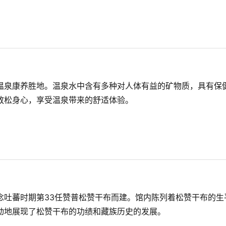
温泉康养胜地。温泉水中含有多种对人体有益的矿物质，具有保
放松身心，享受温泉带来的舒适体验。
念吐蕃时期第33任赞普松赞干布而建。馆内陈列着松赞干布的生
动地展现了松赞干布的功绩和藏族历史的发展。