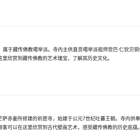
，属于藏传佛教噶举派。寺内主供直贡噶举派祖师觉巴·仁钦贝铜
这里欣赏到藏传佛教的艺术瑰宝，了解其历史文化。
芒萨赤姜所修建的祈愿寺，始建于公元7世纪吐蕃王朝。寺内供
游客可以在这里欣赏到古代壁画艺术，感受藏传佛教的历史底蕴