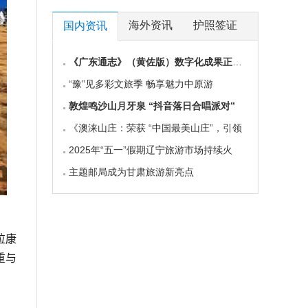
海外资讯
护照签证
国内资讯
《广东通志》（黄佐版）数字化成果正式上线
“豫”见多彩文旅季 畅享魅力中原游
敦煌鸣沙山月牙泉 “抖音落日合唱派对”
《澳涞山庄：荣获 “中国最美山庄”，引领
2025年“五一”假期辽宁旅游市场持续火
主题邮局成为甘肃旅游新亮点
拉康
重与