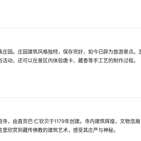
族庄园。庄园建筑风格独特，保存完好，如今已辟为旅游景点。
俗活动，还可以在景区内体验唐卡、藏香等手工艺的制作过程。
寺，由直贡巴·仁钦贝于1179年创建。寺内建筑辉煌，文物浩瀚
这里欣赏到藏传佛教的建筑艺术，感受其庄严与神秘。