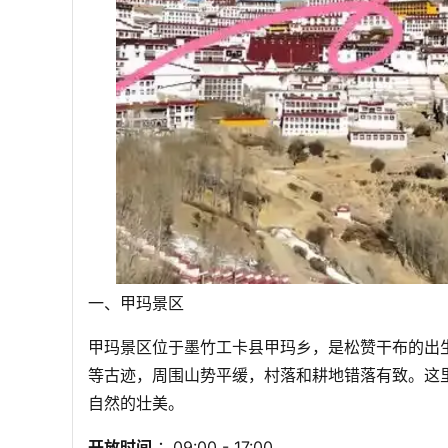
一、甲玛景区
甲玛景区位于墨竹工卡县甲玛乡，是松赞干布的出
等古迹，周围山势平缓，村落和耕地错落有致。这
自然的壮美。
开放时间
 ：09:00 - 17:00