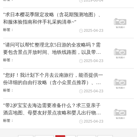
2019-06-04
"求日本樱花季限定攻略（含花期预测地图）、
和服体验指南和伴手礼采购清单~"
标签：
2025-04-23
"请问可以帮忙整理北京5日游的全攻略吗？需
要包含景点开放时间、地铁线路图，以及带老
人出行的必备物品清单，感谢！"
标签：
2025-04-23
"您好！我计划下个月去云南旅行，能否提供一
份详细的自由行攻略（含小众景点推荐）、当
地高清旅游地图和适合7天行程的行李清单？谢
标签：
2025-04-23
谢！"
"带2岁宝宝去海边需要准备什么？求三亚亲子
酒店地图、母婴友好景点攻略和婴儿出行物品
清单"
标签：
2025-04-23