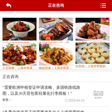
正在咨询
正宗上海本帮红烧肉：经典传承·甜香软糯的地道做法与餐厅推荐
正宗上海糖醋小排：酸甜诱人，家常做法与餐厅推荐
上海熏鱼：本帮冷菜经典，酱香浓郁的老味道
生煎包：上海本帮菜的经典小吃，外酥里嫩，香气扑鼻
八宝辣酱：上海本帮菜的经典冷菜，酱香浓郁，回味无穷
椒盐排条：上海本帮菜的经典小吃，外酥里嫩，香气扑鼻
正在咨询
"需要欧洲申根签证申请攻略、多国铁路线路
图，以及30天背包客轻量化行李模板！"
标签：
2025-04-23